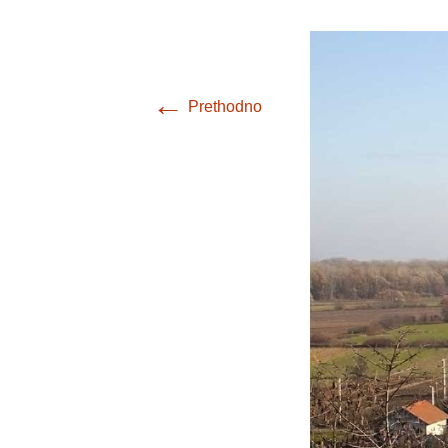
Limes u Hrvat
putu prema 
←
Prethodno