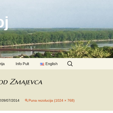
oj
Pretraži:
ija
Info Pult
English
a
Karte
Batina
kod Zmajevca
Poveznice
Zmajevac (Várhegy)
mska
Sotin
Download
Zmajevac (Mocsolás)
09/07/2014
Puna rezolucija (1024 × 768)
Ilok
Impressum
Kneževi Vinogradi