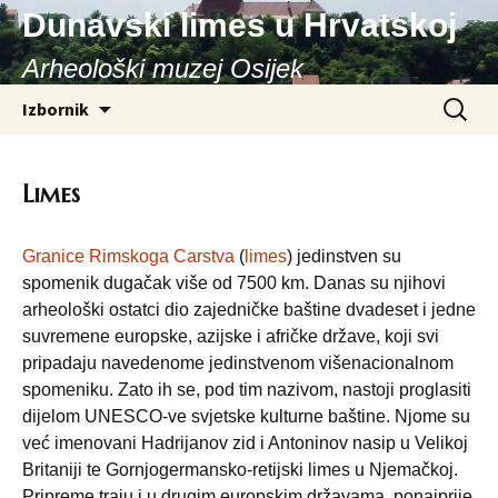
Dunavski limes u Hrvatskoj
Arheološki muzej Osijek
Skoči
Pretraži
Izbornik
do
sadržaja
Limes
Granice Rimskoga Carstva
(
limes
) jedinstven su
spomenik dugačak više od 7500 km. Danas su njihovi
arheološki ostatci dio zajedničke baštine dvadeset i jedne
suvremene europske, azijske i afričke države, koji svi
pripadaju navedenome jedinstvenom višenacionalnom
spomeniku. Zato ih se, pod tim nazivom, nastoji proglasiti
dijelom UNESCO-ve svjetske kulturne baštine. Njome su
već imenovani Hadrijanov zid i Antoninov nasip u Velikoj
Britaniji te Gornjogermansko-retijski limes u Njemačkoj.
Pripreme traju i u drugim europskim državama, ponajprije