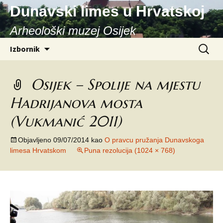
Dunavski limes u Hrvatskoj
Arheološki muzej Osijek
Skoči
Pretraži
Izbornik
do
sadržaja
Osijek – Spolije na mjestu
Hadrijanova mosta
(Vukmanić 2011)
Objavljeno
09/07/2014
kao
O pravcu pružanja Dunavskoga
limesa Hrvatskom
Puna rezolucija (1024 × 768)