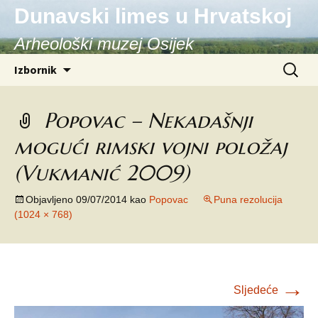
Dunavski limes u Hrvatskoj
Arheološki muzej Osijek
Skoči
Pretraži
Izbornik
do
sadržaja
Popovac – Nekadašnji
mogući rimski vojni položaj
(Vukmanić 2009)
Objavljeno
09/07/2014
kao
Popovac
Puna rezolucija
(1024 × 768)
→
Sljedeće